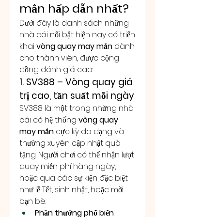
mắn hấp dẫn nhất?
Dưới đây là danh sách những 
nhà cái nổi bật hiện nay có triển 
khai 
vòng quay may mắn
 dành 
cho thành viên, được cộng 
đồng đánh giá cao:
1. SV388 – Vòng quay giá 
trị cao, tần suất mỗi ngày
SV388 là một trong những nhà 
cái có hệ thống 
vòng quay 
may mắn
 cực kỳ đa dạng và 
thường xuyên cập nhật quà 
tặng. Người chơi có thể nhận lượt 
quay miễn phí hàng ngày, 
hoặc qua các sự kiện đặc biệt 
như lễ Tết, sinh nhật, hoặc mời 
bạn bè.
Phần thưởng phổ biến
: 