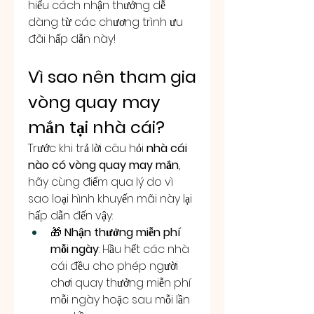
hiểu cách nhận thưởng dễ 
dàng từ các chương trình ưu 
đãi hấp dẫn này!
Vì sao nên tham gia 
vòng quay may 
mắn tại nhà cái?
Trước khi trả lời câu hỏi 
nhà cái 
nào có vòng quay may mắn
, 
hãy cùng điểm qua lý do vì 
sao loại hình khuyến mãi này lại 
hấp dẫn đến vậy:
🎁 
Nhận thưởng miễn phí 
mỗi ngày
: Hầu hết các nhà 
cái đều cho phép người 
chơi quay thưởng miễn phí 
mỗi ngày hoặc sau mỗi lần 