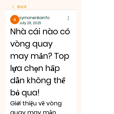
Back
symonenkoinfo
July 26, 2025
Nhà cái nào có 
vòng quay 
may mắn? Top 
lựa chọn hấp 
dẫn không thể 
bỏ qua!
Giới thiệu về vòng 
quay may mắn 