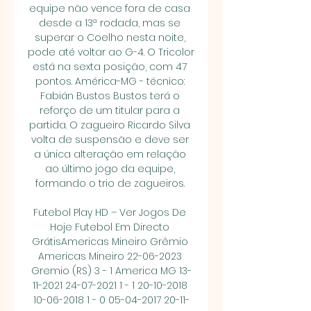
equipe não vence fora de casa 
desde a 13ª rodada, mas se 
superar o Coelho nesta noite, 
pode até voltar ao G-4. O Tricolor 
está na sexta posição, com 47 
pontos. América-MG - técnico: 
Fabián Bustos Bustos terá o 
reforço de um titular para a 
partida. O zagueiro Ricardo Silva 
volta de suspensão e deve ser 
a única alteração em relação 
ao último jogo da equipe, 
formando o trio de zagueiros. 

Futebol Play HD – Ver Jogos De 
Hoje Futebol Em Directo 
GrátisAmericas Mineiro Grêmio 
Americas Mineiro 22-06-2023 
Gremio (RS) 3 - 1 America MG 13-
11-2021 24-07-2021 1 - 1 20-10-2018 
10-06-2018 1 - 0 05-04-2017 20-11-