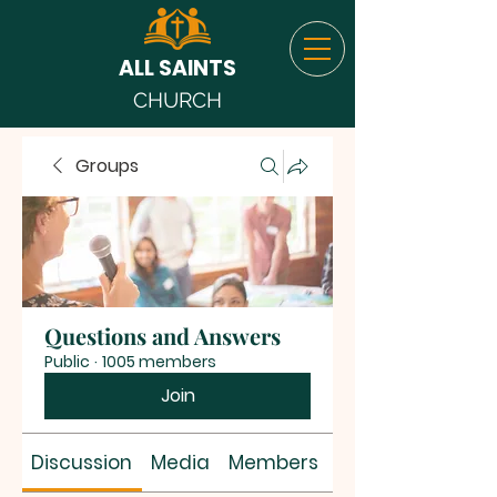
ALL SAINTS
CHURCH
Groups
Questions and Answers
Public
·
1005 members
Join
Discussion
Media
Members
About