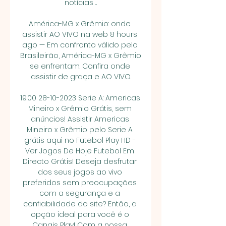
notícias ...

América-MG x Grêmio: onde 
assistir AO VIVO na web 8 hours 
ago — Em confronto válido pelo 
Brasileirão, América-MG x Grêmio 
se enfrentam. Confira onde 
assistir de graça e AO VIVO.

19:00 28-10-2023 Serie A: Americas 
Mineiro x Grêmio Grátis, sem 
anúncios! Assistir Americas 
Mineiro x Grêmio pelo Serie A 
grátis aqui no Futebol Play HD - 
Ver Jogos De Hoje Futebol Em 
Directo Grátis! Deseja desfrutar 
dos seus jogos ao vivo 
preferidos sem preocupações 
com a segurança e a 
confiabilidade do site? Então, a 
opção ideal para você é o 
Canais Play! Com a nossa 