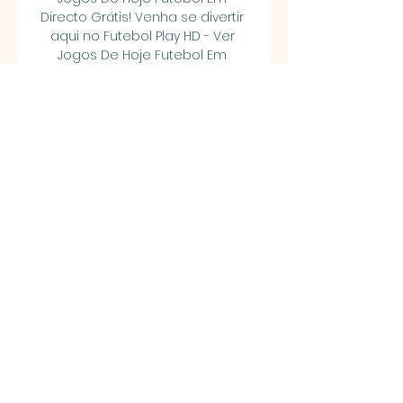
Directo Grátis! Venha se divertir 
aqui no Futebol Play HD - Ver 
Jogos De Hoje Futebol Em 
Directo Grátis assistindo o 
melhor do futebol entre 
Americas Mineiro x Grêmio ao 
vivo pelo Serie A aqui no Futebol 
Play HD - Ver Jogos De Hoje 
Futebol Em Directo Grátis! 
Americas Mineiro x Grêmio ao 
vivo Online sem travar grátis É 
hora de sentir emoção e 
vibração ao assistir Americas 
Mineiro e Grêmio com 
qualidade e totalmente grátis, 
assista o melhor do futebol ao 
vivo aqui no Futebol Play HD - Ver 
Jogos De Hoje Futebol Em 
Directo Grátis. 

(Ao Vivo=) América-MG x Grêmio 