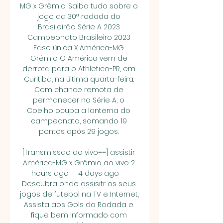
MG x Grêmio: Saiba tudo sobre o 
jogo da 30ª rodada do 
Brasileirão Série A 2023 
Campeonato Brasileiro 2023 
Fase única X América-MG 
Grêmio O América vem de 
derrota para o Athletico-PR, em 
Curitiba, na última quarta-feira. 
Com chance remota de 
permanecer na Série A, o 
Coelho ocupa a lanterna do 
campeonato, somando 19 
pontos após 29 jogos. 

[Transmissão ao vivo==] assistir 
América-MG x Grêmio ao vivo 2 
hours ago — 4 days ago — 
Descubra onde assisitr os seus 
jogos de futebol na TV e Internet, 
Assista aos Gols da Rodada e 
fique bem Informado com 