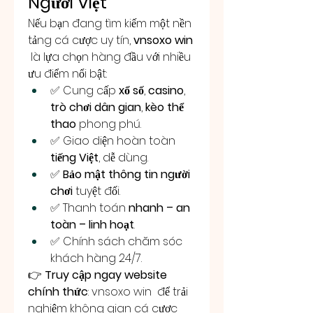
Người Việt
Nếu bạn đang tìm kiếm một nền 
tảng cá cược uy tín, 
vnsoxo win 
 là lựa chọn hàng đầu với nhiều 
ưu điểm nổi bật:
✅ Cung cấp 
xổ số
, 
casino
, 
trò chơi dân gian
, 
kèo thể 
thao
 phong phú.
✅ Giao diện hoàn toàn 
tiếng Việt
, dễ dùng.
✅ 
Bảo mật thông tin người 
chơi
 tuyệt đối.
✅ Thanh toán 
nhanh – an 
toàn – linh hoạt
.
✅ Chính sách chăm sóc 
khách hàng 24/7.
👉 
Truy cập ngay website 
chính thức
: vnsoxo win  để trải 
nghiệm không gian cá cược 