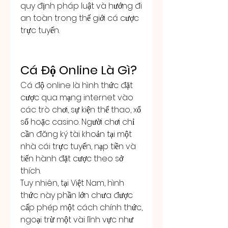
quy định pháp luật và hướng đi 
an toàn trong thế giới cá cược 
trực tuyến.
Cá Độ Online Là Gì?
Cá độ online là hình thức đặt 
cược qua mạng internet vào 
các trò chơi, sự kiện thể thao, xổ 
số hoặc casino. Người chơi chỉ 
cần đăng ký tài khoản tại một 
nhà cái trực tuyến, nạp tiền và 
tiến hành đặt cược theo sở 
thích.
Tuy nhiên, tại Việt Nam, hình 
thức này phần lớn chưa được 
cấp phép một cách chính thức, 
ngoại trừ một vài lĩnh vực như 