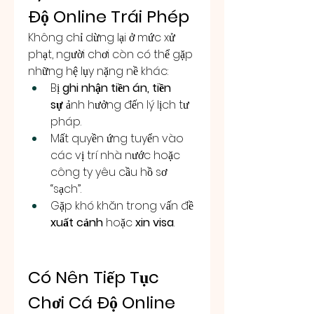
Độ Online Trái Phép
Không chỉ dừng lại ở mức xử 
phạt, người chơi còn có thể gặp 
những hệ lụy nặng nề khác:
Bị 
ghi nhận tiền án, tiền 
sự
 ảnh hưởng đến lý lịch tư 
pháp.
Mất quyền ứng tuyển vào 
các vị trí nhà nước hoặc 
công ty yêu cầu hồ sơ 
“sạch”.
Gặp khó khăn trong vấn đề 
xuất cảnh
 hoặc 
xin visa
.
Có Nên Tiếp Tục 
Chơi Cá Độ Online 