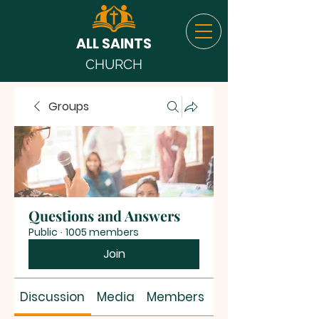
ALL SAINTS
CHURCH
Groups
Questions and Answers
Public
·
1005 members
Join
Discussion
Media
Members
About