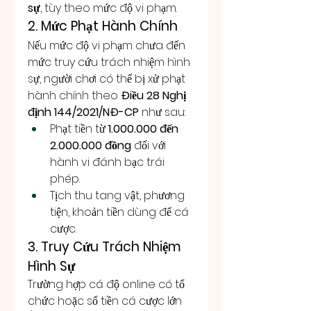
sự
, tùy theo mức độ vi phạm.
2. Mức Phạt Hành Chính
Nếu mức độ vi phạm chưa đến 
mức truy cứu trách nhiệm hình 
sự, người chơi có thể bị xử phạt 
hành chính theo 
Điều 28 Nghị 
định 144/2021/NĐ-CP
 như sau:
Phạt tiền từ 
1.000.000 đến 
2.000.000 đồng
 đối với 
hành vi đánh bạc trái 
phép.
Tịch thu tang vật, phương 
tiện, khoản tiền dùng để cá 
cược.
3. Truy Cứu Trách Nhiệm 
Hình Sự
Trường hợp cá độ online có tổ 
chức hoặc số tiền cá cược lớn 