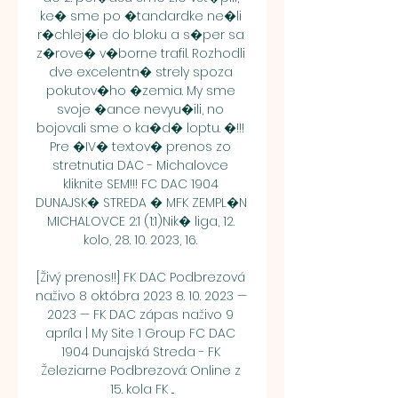
ke� sme po �tandardke ne�li 
r�chlej�ie do bloku a s�per sa 
z�rove� v�borne trafil. Rozhodli 
dve excelentn� strely spoza 
pokutov�ho �zemia. My sme 
svoje �ance nevyu�ili, no 
bojovali sme o ka�d� loptu. �!!! 
Pre �IV� textov� prenos zo 
stretnutia DAC - Michalovce 
kliknite SEM!!! FC DAC 1904 
DUNAJSK� STREDA � MFK ZEMPL�N 
MICHALOVCE 2:1 (1:1)Nik� liga, 12. 
kolo, 28. 10. 2023, 16. 

[Živý prenos!!] FK DAC Podbrezová 
naživo 8 októbra 2023 8. 10. 2023 — 
2023 — FK DAC zápas naživo 9 
apríla | My Site 1 Group FC DAC 
1904 Dunajská Streda - FK 
Železiarne Podbrezová: Online z 
15. kola FK ...
