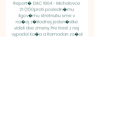
Report�: DAC 1904 - Michalovce 
2:1 (1:1)Oproti posledn�mu 
ligov�mu stretnutiu sme v 
na�ej z�kladnej jeden�stke 
videli dve zmeny. Pre trest z nej 
vypadol Ka�a a Ramadan za�al 
na lavi�ke. Namiesto nich dostali 
d�veru tr�nera Adriana Gu�u 
Brunetti s Hercom. Od 
�vodn�ho hvizdu sme boli 
akt�vnej�� a v �tvrtej min�te 
aj bl�zko ku g�lu. 

ONLINE LIVE : MFK Michalovce - DAC 
1904 Dunajská 29. 7. 2023 — 
Sledujte ONLINE prenos zo 
zápasu MFK Zemplín Michalovce - 
FC DAC 1904 Dunajská Streda aj s 
audiokomentárom na ŠPORT.sk!

U� v tridsiatej min�te na�iel 