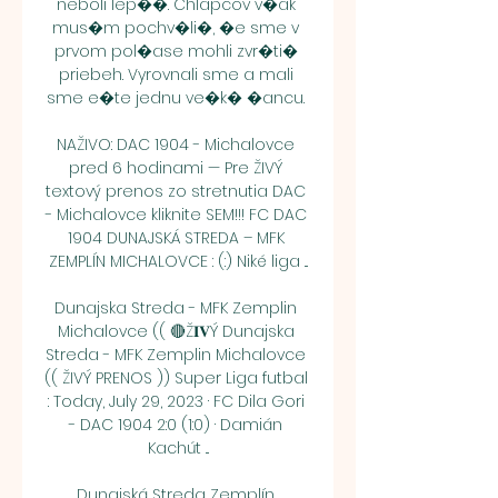
neboli lep��. Chlapcov v�ak 
mus�m pochv�li�, �e sme v 
prvom pol�ase mohli zvr�ti� 
priebeh. Vyrovnali sme a mali 
sme e�te jednu ve�k� �ancu. 

NAŽIVO: DAC 1904 - Michalovce 
pred 6 hodinami — Pre ŽIVÝ 
textový prenos zo stretnutia DAC 
- Michalovce kliknite SEM!!! FC DAC 
1904 DUNAJSKÁ STREDA – MFK 
ZEMPLÍN MICHALOVCE : (:) Niké liga ...

Dunajska Streda - MFK Zemplin 
Michalovce (( 🔴Ž𝐈𝐕Ý Dunajska 
Streda - MFK Zemplin Michalovce 
(( ŽIVÝ PRENOS )) Super Liga futbal 
: Today, July 29, 2023 · FC Dila Gori 
- DAC 1904 2:0 (1:0) · Damián 
Kachút ...

Dunajská Streda Zemplín 