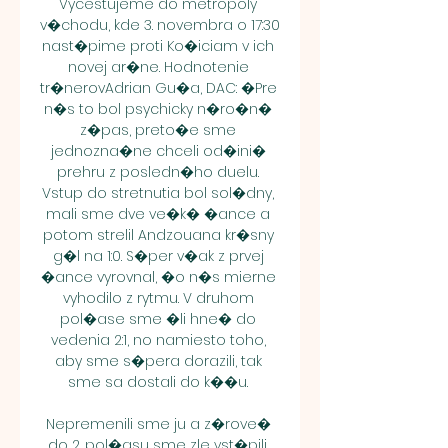
Vycestujeme do metropoly 
v�chodu, kde 3. novembra o 17:30 
nast�pime proti Ko�iciam v ich 
novej ar�ne. Hodnotenie 
tr�nerovAdrian Gu�a, DAC: �Pre 
n�s to bol psychicky n�ro�n� 
z�pas, preto�e sme 
jednozna�ne chceli od�ini� 
prehru z posledn�ho duelu. 
Vstup do stretnutia bol sol�dny, 
mali sme dve ve�k� �ance a 
potom strelil Andzouana kr�sny 
g�l na 1:0. S�per v�ak z prvej 
�ance vyrovnal, �o n�s mierne 
vyhodilo z rytmu. V druhom 
pol�ase sme �li hne� do 
vedenia 2:1, no namiesto toho, 
aby sme s�pera dorazili, tak 
sme sa dostali do k��u. 

Nepremenili sme ju a z�rove� 
do 2. pol�asu sme zle vst�pili, 