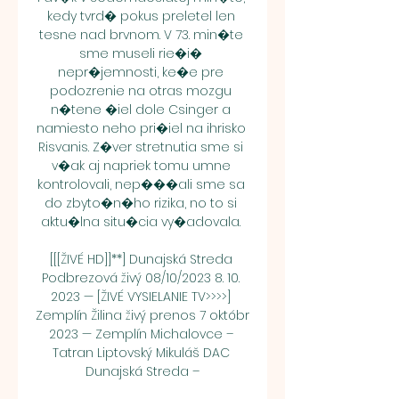
kedy tvrd� pokus preletel len 
tesne nad brvnom. V 73. min�te 
sme museli rie�i� 
nepr�jemnosti, ke�e pre 
podozrenie na otras mozgu 
n�tene �iel dole Csinger a 
namiesto neho pri�iel na ihrisko 
Risvanis. Z�ver stretnutia sme si 
v�ak aj napriek tomu umne 
kontrolovali, nep���ali sme sa 
do zbyto�n�ho rizika, no to si 
aktu�lna situ�cia vy�adovala. 

[[[ŽIVÉ HD]]**] Dunajská Streda 
Podbrezová živý 08/10/2023 8. 10. 
2023 — [ŽIVÉ VYSIELANIE TV>>>>] 
Zemplín Žilina živý prenos 7 októbr 
2023 — Zemplín Michalovce – 
Tatran Liptovský Mikuláš DAC 
Dunajská Streda –
