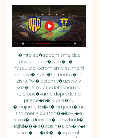
T�mto sp�sobom sme duel 
doviedli do z�vere�n�ho 
hvizdu, po ktorom sme sa mohli 
radova� z pln�ho bodov�ho 
zisku. Po �iestom v�azstve v 
sez�ne sa v nedohranom 12. 
kole pos�vame dopredu na 
priebe�n� 5. prie�ku. 
�akujeme ka�d�mu jedn�mu 
z takmer 4 000 fan��ikov, �e 
ste n�s dnes pri�li povzbudi�. 
Najbli��� z�pas n�s prv�kr�t 
v sez�ne �ak� u� v piatok. 