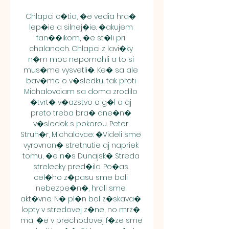
Chlapci c�tia, �e vedia hra� 
lep�ie a silnej�ie. �akujem 
fan��ikom, �e st�li pri 
chalanoch. Chlapci z lavi�ky 
n�m moc nepomohli a to si 
mus�me vysvetli�. Ke� sa ale 
bav�me o v�sledku, tak proti 
Michalovciam sa doma zrodilo 
�tvrt� v�azstvo o g�l a aj 
preto treba bra� dne�n� 
v�sledok s pokorou. Peter 
Struh�r, Michalovce: �Videli sme 
vyrovnan� stretnutie aj napriek 
tomu, �e n�s Dunajsk� Streda 
strelecky pred�ila. Po�as 
cel�ho z�pasu sme boli 
nebezpe�n�, hrali sme 
akt�vne. N� pl�n bol z�skava� 
lopty v stredovej z�ne, no mrz� 
ma, �e v prechodovej f�ze sme 