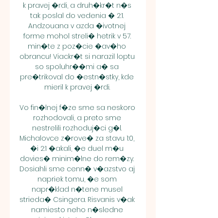
k pravej �rdi, a druh�kr�t n�s 
tak poslal do vedenia � 2:1. 
Andzouana v azda �ivotnej 
forme mohol streli� hetrik v 57. 
min�te z poz�cie �av�ho 
obrancu! Viackr�t si narazil loptu 
so spoluhr��mi a� sa 
pre�trikoval do �estn�stky, kde 
mieril k pravej �rdi. 

Vo fin�lnej f�ze sme sa neskoro 
rozhodovali, a preto sme 
nestrelili rozhoduj�ci g�l. 
Michalovce z�rove� za stavu 1:0, 
�i 2:1 �akali, �e duel m�u 
dovies� minim�lne do rem�zy. 
Dosiahli sme cenn� v�azstvo aj 
napriek tomu, �e som 
napr�klad n�tene musel 
strieda� Csingera. Risvanis v�ak 
namiesto neho n�sledne 