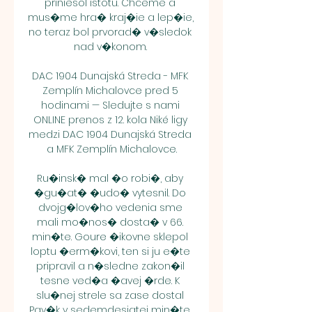
priniesol istotu. Chceme a 
mus�me hra� kraj�ie a lep�ie, 
no teraz bol prvorad� v�sledok 
nad v�konom. 

DAC 1904 Dunajská Streda - MFK 
Zemplín Michalovce pred 5 
hodinami — Sledujte s nami 
ONLINE prenos z 12. kola Niké ligy 
medzi DAC 1904 Dunajská Streda 
a MFK Zemplín Michalovce.

Ru�insk� mal �o robi�, aby 
�gu�at� �udo� vytesnil. Do 
dvojg�lov�ho vedenia sme 
mali mo�nos� dosta� v 66. 
min�te. Goure �ikovne sklepol 
loptu �erm�kovi, ten si ju e�te 
pripravil a n�sledne zakon�il 
tesne ved�a �avej �rde. K 
slu�nej strele sa zase dostal 
Pav�k v sedemdesiatej min�te, 