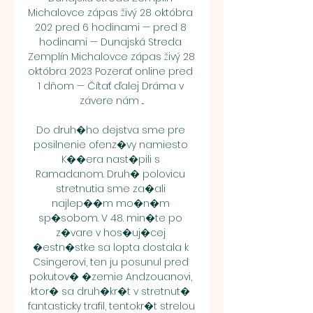
Michalovce zápas živý 28 októbra 
202 pred 6 hodinami — pred 8 
hodinami — Dunajská Streda 
Zemplín Michalovce zápas živý 28 
októbra 2023 Pozerať online pred 
1 dňom — Čítať ďalej Dráma v 
závere nám ...

Do druh�ho dejstva sme pre 
posilnenie ofenz�vy namiesto 
K��era nast�pili s 
Ramadanom. Druh� polovicu 
stretnutia sme za�ali 
najlep��m mo�n�m 
sp�sobom. V 48. min�te po 
z�vare v hos�uj�cej 
�estn�stke sa lopta dostala k 
Csingerovi, ten ju posunul pred 
pokutov� �zemie Andzouanovi, 
ktor� sa druh�kr�t v stretnut� 
fantasticky trafil, tentokr�t strelou 