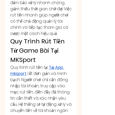
đảm bảo xử lý nhanh chóng, 
giảm thiểu thời gian chờ đợi. Việc 
rút tiền nhanh giúp người chơi 
có thể chủ động quản lý tài 
chính và tiếp tục tham gia cá 
cược một cách hiệu quả.
Quy Trình Rút Tiền 
Từ Game Bài Tại 
MKSport
Quy trình rút tiền tại 
Tải App 
mksport
 rất đơn giản và minh 
bạch. Người chơi chỉ cần đăng 
nhập tài khoản, truy cập vào 
mục rút tiền, điền đầy đủ thông 
tin cần thiết và xác nhận yêu 
cầu. Hệ thống sẽ tự động xử lý và 
chuyển tiền về tài khoản ngân 