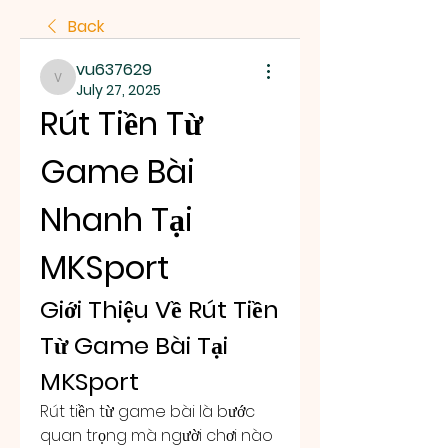
Back
vu637629
vu637629
July 27, 2025
Rút Tiền Từ 
Game Bài 
Nhanh Tại 
MKSport
Giới Thiệu Về Rút Tiền 
Từ Game Bài Tại 
MKSport
Rút tiền từ game bài là bước 
quan trọng mà người chơi nào 