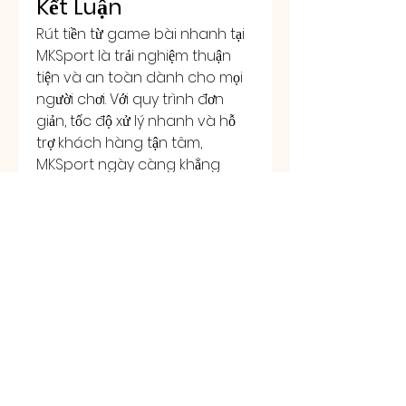
Kết Luận
Rút tiền từ game bài nhanh tại 
MKSport là trải nghiệm thuận 
tiện và an toàn dành cho mọi 
người chơi. Với quy trình đơn 
giản, tốc độ xử lý nhanh và hỗ 
trợ khách hàng tận tâm, 
MKSport ngày càng khẳng 
định vị thế là điểm đến cá cược 
uy tín và chuyên nghiệp.
0
0
1
Write a comment...
About