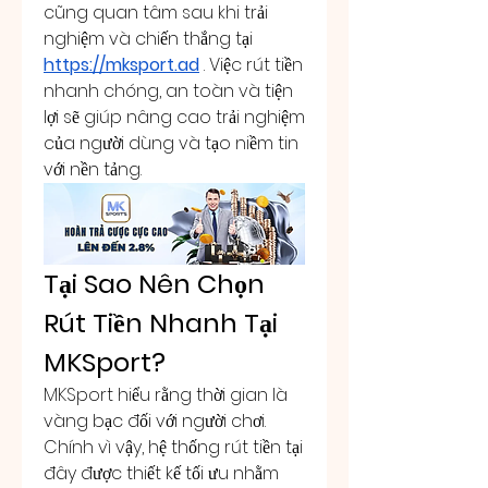
cũng quan tâm sau khi trải 
nghiệm và chiến thắng tại 
https://mksport.ad
 . Việc rút tiền 
nhanh chóng, an toàn và tiện 
lợi sẽ giúp nâng cao trải nghiệm 
của người dùng và tạo niềm tin 
với nền tảng.
Tại Sao Nên Chọn 
Rút Tiền Nhanh Tại 
MKSport?
MKSport hiểu rằng thời gian là 
vàng bạc đối với người chơi. 
Chính vì vậy, hệ thống rút tiền tại 
đây được thiết kế tối ưu nhằm 