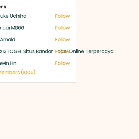
rs
uke Uchiha
Follow
 cái MB66
Follow
 Amald
Follow
XISTOGEL Situs Bandar Togel Online Terpercaya
Follow
nwin Hn
Follow
 Members (1005)