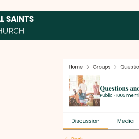
LL SAINTS
HURCH
Home
Groups
Questi
Questions an
Public
·
1005 mem
Discussion
Media