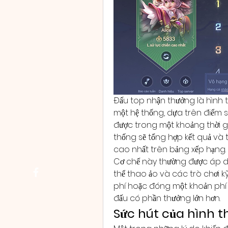
Đấu top nhận thưởng là hình t
một hệ thống, dựa trên điểm s
được trong một khoảng thời gian
thống sẽ tổng hợp kết quả và 
cao nhất trên bảng xếp hạng.
Cơ chế này thường được áp d
thể thao ảo và các trò chơi k
phí hoặc đóng một khoản phí nh
đấu có phần thưởng lớn hơn.
Sức hút của hình 