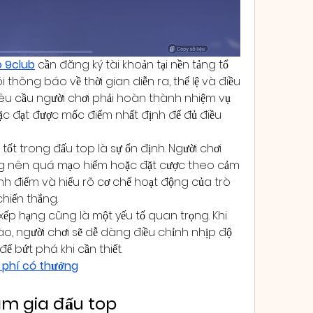
o 9club
 cần đăng ký tài khoản tại nền tảng tổ 
 thông báo về thời gian diễn ra, thể lệ và điều 
yêu cầu người chơi phải hoàn thành nhiệm vụ 
hoặc đạt được mốc điểm nhất định để đủ điều 
tốt trong đấu top là sự ổn định. Người chơi 
ông nên quá mạo hiểm hoặc đặt cược theo cảm 
nh điểm và hiểu rõ cơ chế hoạt động của trò 
chiến thắng.
p hạng cũng là một yếu tố quan trọng. Khi 
ào, người chơi sẽ dễ dàng điều chỉnh nhịp độ 
để bứt phá khi cần thiết.
 phí có thưởng
am gia đấu top