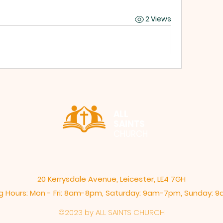
2 Views
ALL
SAINTS
CHURCH
20 Kerrysdale Avenue, Leicester, LE4 7GH
 Hours: Mon - Fri: 8am-8pm,​​ Saturday: 9am-7pm, ​Sunday:
©2023 by ALL SAINTS CHURCH