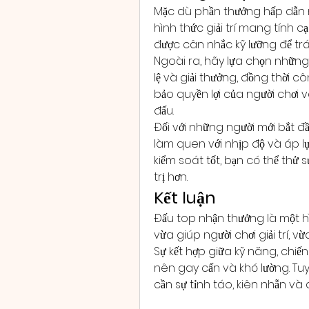
Mặc dù phần thưởng hấp dẫn n
hình thức giải trí mang tính cạ
được cân nhắc kỹ lưỡng để trá
Ngoài ra, hãy lựa chọn những 
lệ và giải thưởng, đồng thời c
bảo quyền lợi của người chơi v
đấu.
Đối với những người mới bắt đầ
làm quen với nhịp độ và áp lự
kiểm soát tốt, bạn có thể thử s
trị hơn.
Kết luận
Đấu top nhận thưởng là một h
vừa giúp người chơi giải trí, v
Sự kết hợp giữa kỹ năng, chiế
nên gay cấn và khó lường. Tuy
cần sự tỉnh táo, kiên nhẫn và