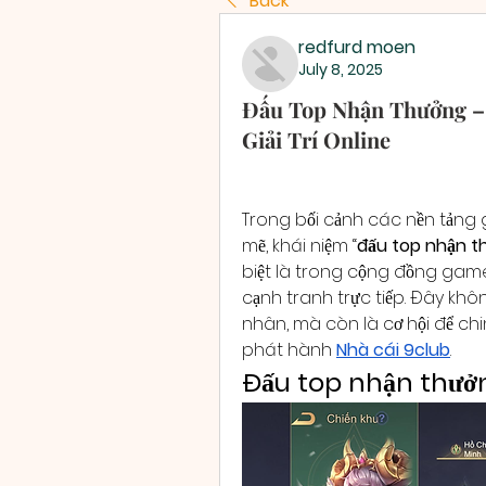
Back
redfurd moen
July 8, 2025
Đấu Top Nhận Thưởng – 
Giải Trí Online
Trong bối cảnh các nền tảng g
mẽ, khái niệm “
đấu top nhận t
biệt là trong cộng đồng game
cạnh tranh trực tiếp. Đây khôn
nhân, mà còn là cơ hội để ch
phát hành 
Nhà cái 9club
.
Đấu top nhận thưởn