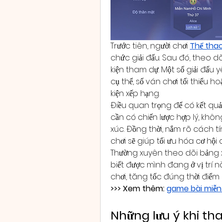
Trước tiên, người chơi 
Thể tha
chức giải đấu. Sau đó, theo dõi
kiện tham dự. Một số giải đấu 
cụ thể, số ván chơi tối thiểu 
kiện xếp hạng.
Điều quan trọng để có kết quả 
cần có chiến lược hợp lý, kh
xúc. Đồng thời, nắm rõ cách tí
chơi sẽ giúp tối ưu hóa cơ hội 
Thường xuyên theo dõi bảng xế
biết được mình đang ở vị trí n
chơi, tăng tốc đúng thời điểm 
>>> Xem thêm: 
game bài miễn
Những lưu ý khi th