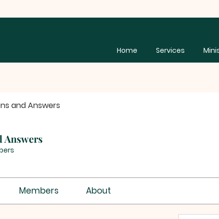
Home
Services
Mini
ons and Answers
d Answers
bers
Members
About