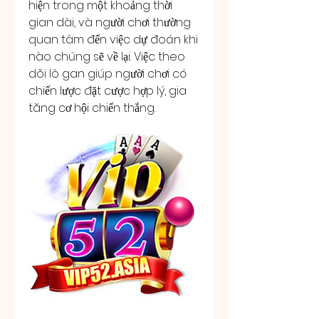
hiện trong một khoảng thời 
gian dài, và người chơi thường 
quan tâm đến việc dự đoán khi 
nào chúng sẽ về lại. Việc theo 
dõi lô gan giúp người chơi có 
chiến lược đặt cược hợp lý, gia 
tăng cơ hội chiến thắng.