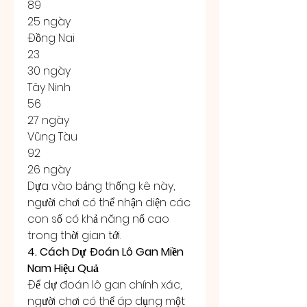
89
25 ngày
Đồng Nai
23
30 ngày
Tây Ninh
56
27 ngày
Vũng Tàu
92
26 ngày
Dựa vào bảng thống kê này, 
người chơi có thể nhận diện các 
con số có khả năng nổ cao 
trong thời gian tới.
4. Cách Dự Đoán Lô Gan Miền 
Nam Hiệu Quả
Để dự đoán lô gan chính xác, 
người chơi có thể áp dụng một 