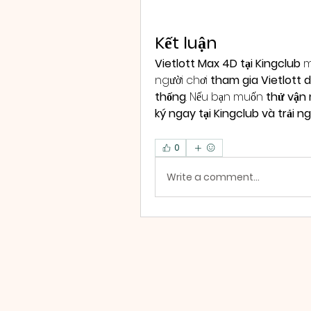
Kết luận
Vietlott Max 4D tại Kingclub
 
người chơi 
tham gia Vietlott 
thống
. Nếu bạn muốn 
thử vận 
ký ngay tại Kingclub và trải 
0
Write a comment...