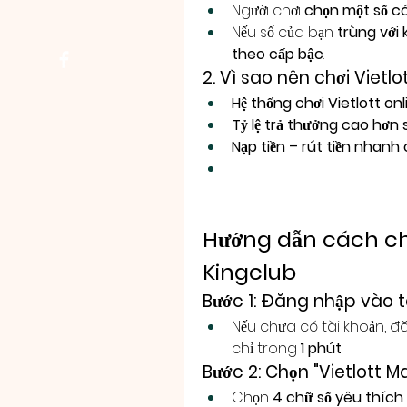
Người chơi 
chọn một số có
Nếu số của bạn 
trùng với 
theo cấp bậc
.
2. Vì sao nên chơi Vietlo
Hệ thống chơi Vietlott onli
Tỷ lệ trả thưởng cao hơn 
Nạp tiền – rút tiền nhanh
Hướng dẫn cách chơi
Kingclub
Bước 1: Đăng nhập vào t
Nếu chưa có tài khoản, đ
chỉ trong 
1 phút
.
Bước 2: Chọn "Vietlott M
Chọn 
4 chữ số yêu thích