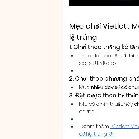
Mẹo chơi Vietlott M
lệ trúng
1. Chơi theo thống kê tần
Theo dõi các số xuất hiện
xác suất về cao.
2. Chơi theo phương phá
Mua 
nhiều dãy số có chun
3. Đặt cược theo hệ thống
Nếu có chiến thuật, hãy 
ch
chừng.
=>Xem thêm :
 Vietlott Ma
cơ hội trúng lớn