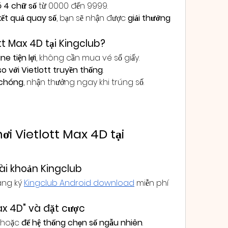
 4 chữ số
 từ 0000 đến 9999.
kết quả quay số
, bạn sẽ nhận được 
giải thưởng 
tt Max 4D tại Kingclub?
ne tiện lợi
, không cần mua vé số giấy.
so với Vietlott truyền thống
.
 chóng
, nhận thưởng ngay khi trúng số.
 Vietlott Max 4D tại 
ài khoản Kingclub
ăng ký 
Kingclub Android download
 miễn phí 
ax 4D" và đặt cược
 hoặc 
để hệ thống chọn số ngẫu nhiên
.