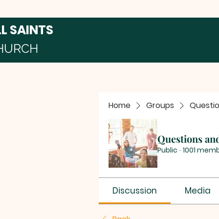
LL SAINTS
HURCH
Home
Groups
Questi
Questions an
Public
·
1001 mem
Discussion
Media