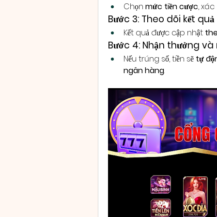
Chọn 
mức tiền cược
, xác
Bước 3: Theo dõi kết quả
Kết quả được cập nhật 
the
Bước 4: Nhận thưởng và r
Nếu trúng số, tiền sẽ 
tự độ
ngân hàng
.