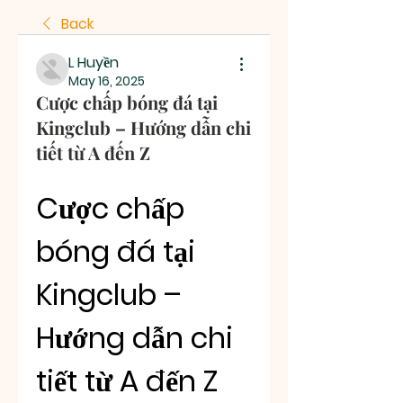
Back
L Huyền
May 16, 2025
Cược chấp bóng đá tại
Kingclub – Hướng dẫn chi
tiết từ A đến Z
Cược chấp 
bóng đá tại 
Kingclub – 
Hướng dẫn chi 
tiết từ A đến Z