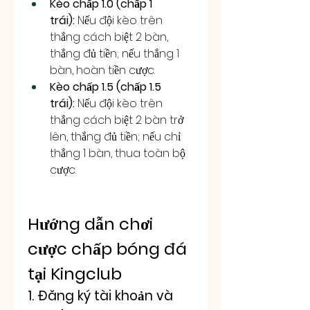
Kèo chấp 1.0 (chấp 1 
trái):
 Nếu đội kèo trên 
thắng cách biệt 2 bàn, 
thắng đủ tiền; nếu thắng 1 
bàn, hoàn tiền cược.
Kèo chấp 1.5 (chấp 1.5 
trái):
 Nếu đội kèo trên 
thắng cách biệt 2 bàn trở 
lên, thắng đủ tiền; nếu chỉ 
thắng 1 bàn, thua toàn bộ 
cược.
Hướng dẫn chơi 
cược chấp bóng đá 
tại Kingclub
1. Đăng ký tài khoản và 