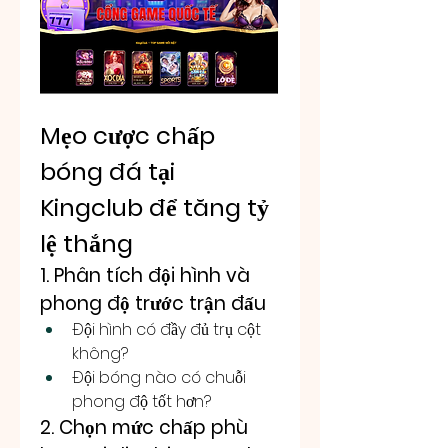
Mẹo cược chấp 
bóng đá tại 
Kingclub để tăng tỷ 
lệ thắng
1. Phân tích đội hình và 
phong độ trước trận đấu
Đội hình có đầy đủ trụ cột 
không?
Đội bóng nào có chuỗi 
phong độ tốt hơn?
2. Chọn mức chấp phù 