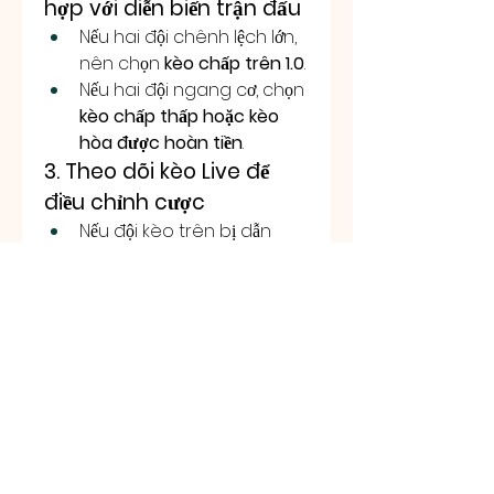
hợp với diễn biến trận đấu
Nếu hai đội chênh lệch lớn, 
nên chọn 
kèo chấp trên 1.0
.
Nếu hai đội ngang cơ, chọn 
kèo chấp thấp hoặc kèo 
hòa được hoàn tiền
.
3. Theo dõi kèo Live để 
điều chỉnh cược
Nếu đội kèo trên bị dẫn 
bàn, có thể 
chờ kèo xuống 
thấp rồi đặt cược để tăng 
cơ hội thắng
.
=>Xem thêm :
 Cược chấp bóng 
đá tại Kingclub – Hướng dẫn chi 
tiết từ A đến Z
Kết luận
Cược chấp bóng đá tại 
Kingclub 
là loại kèo hấp dẫn, 