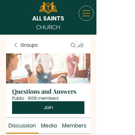
ALL SAINTS
CHURCH
Groups
Questions and Answers
Public
·
1005 members
Join
Discussion
Media
Members
About