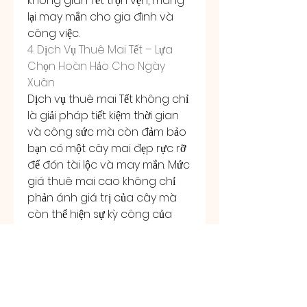
không gian Tết trọn vẹn, mang 
lại may mắn cho gia đình và 
công việc.
4. Dịch Vụ Thuê Mai Tết – Lựa 
Chọn Hoàn Hảo Cho Ngày 
Xuân
Dịch vụ thuê mai Tết không chỉ 
là giải pháp tiết kiệm thời gian 
và công sức mà còn đảm bảo 
bạn có một cây mai đẹp rực rỡ 
để đón tài lộc và may mắn. Mức 
giá thuê mai cao không chỉ 
phản ánh giá trị của cây mà 
còn thể hiện sự kỳ công của 
người trồng trong suốt một 
năm trời.
Vậy, nếu bạn muốn Tết này thêm 
phần rực rỡ và ý nghĩa, đừng 
ngần ngại lựa chọn một chậu 