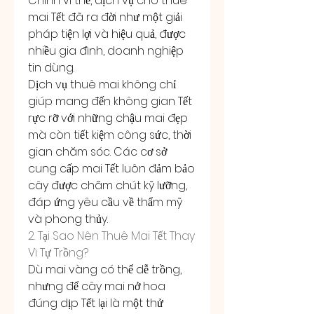
Chính vì thế, dịch vụ cho thuê 
mai Tết đã ra đời như một giải 
pháp tiện lợi và hiệu quả, được 
nhiều gia đình, doanh nghiệp 
tin dùng.
Dịch vụ thuê mai không chỉ 
giúp mang đến không gian Tết 
rực rỡ với những chậu mai đẹp 
mà còn tiết kiệm công sức, thời 
gian chăm sóc. Các cơ sở 
cung cấp mai Tết luôn đảm bảo 
cây được chăm chút kỹ lưỡng, 
đáp ứng yêu cầu về thẩm mỹ 
và phong thủy.
2. Tại Sao Nên Thuê Mai Tết Thay 
Vì Tự Trồng?
Dù mai vàng có thể dễ trồng, 
nhưng để cây mai nở hoa 
đúng dịp Tết lại là một thử 