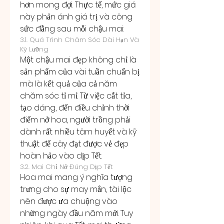
hơn mong đợi. Thực tế, mức giá 
này phản ánh giá trị và công 
sức đằng sau mỗi chậu mai:
3.1. Quá Trình Chăm Sóc Dài Hạn Và 
Kỹ Lưỡng
Một chậu mai đẹp không chỉ là 
sản phẩm của vài tuần chuẩn bị 
mà là kết quả của cả năm 
chăm sóc tỉ mỉ. Từ việc cắt tỉa, 
tạo dáng, đến điều chỉnh thời 
điểm nở hoa, người trồng phải 
dành rất nhiều tâm huyết và kỹ 
thuật để cây đạt được vẻ đẹp 
hoàn hảo vào dịp Tết.
3.2. Mai Chỉ Nở Đúng Dịp Tết
Hoa mai mang ý nghĩa tượng 
trưng cho sự may mắn, tài lộc 
nên được ưa chuộng vào 
những ngày đầu năm mới. Tuy 