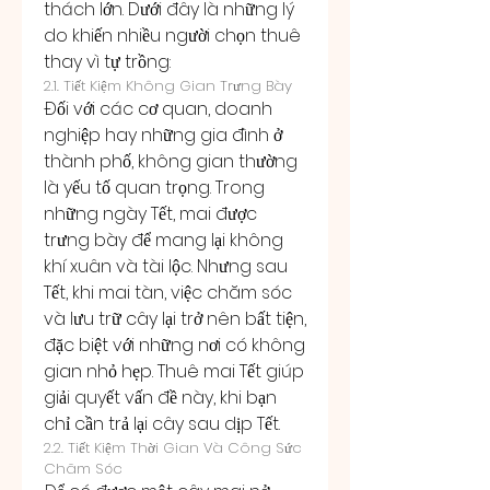
thách lớn. Dưới đây là những lý 
do khiến nhiều người chọn thuê 
thay vì tự trồng:
2.1. Tiết Kiệm Không Gian Trưng Bày
Đối với các cơ quan, doanh 
nghiệp hay những gia đình ở 
thành phố, không gian thường 
là yếu tố quan trọng. Trong 
những ngày Tết, mai được 
trưng bày để mang lại không 
khí xuân và tài lộc. Nhưng sau 
Tết, khi mai tàn, việc chăm sóc 
và lưu trữ cây lại trở nên bất tiện, 
đặc biệt với những nơi có không 
gian nhỏ hẹp. Thuê mai Tết giúp 
giải quyết vấn đề này, khi bạn 
chỉ cần trả lại cây sau dịp Tết.
2.2. Tiết Kiệm Thời Gian Và Công Sức 
Chăm Sóc