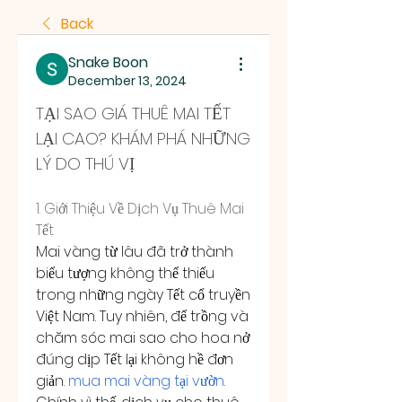
Back
Snake Boon
December 13, 2024
TẠI SAO GIÁ THUÊ MAI TẾT 
LẠI CAO? KHÁM PHÁ NHỮNG 
LÝ DO THÚ VỊ
1. Giới Thiệu Về Dịch Vụ Thuê Mai 
Tết
Mai vàng từ lâu đã trở thành 
biểu tượng không thể thiếu 
trong những ngày Tết cổ truyền 
Việt Nam. Tuy nhiên, để trồng và 
chăm sóc mai sao cho hoa nở 
đúng dịp Tết lại không hề đơn 
giản. 
mua mai vàng tại vườn
. 