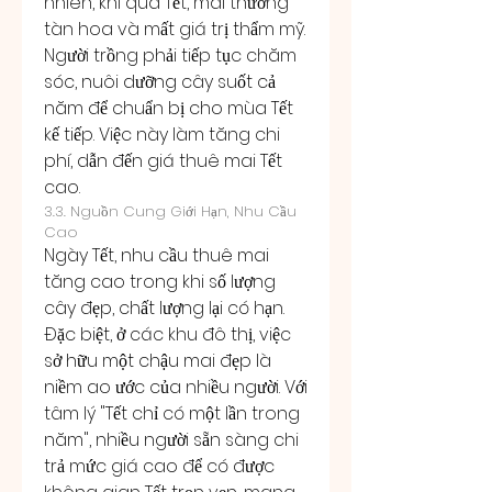
nhiên, khi qua Tết, mai thường 
tàn hoa và mất giá trị thẩm mỹ. 
Người trồng phải tiếp tục chăm 
sóc, nuôi dưỡng cây suốt cả 
năm để chuẩn bị cho mùa Tết 
kế tiếp. Việc này làm tăng chi 
phí, dẫn đến giá thuê mai Tết 
cao.
3.3. Nguồn Cung Giới Hạn, Nhu Cầu 
Cao
Ngày Tết, nhu cầu thuê mai 
tăng cao trong khi số lượng 
cây đẹp, chất lượng lại có hạn. 
Đặc biệt, ở các khu đô thị, việc 
sở hữu một chậu mai đẹp là 
niềm ao ước của nhiều người. Với 
tâm lý "Tết chỉ có một lần trong 
năm", nhiều người sẵn sàng chi 
trả mức giá cao để có được 