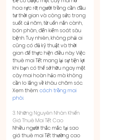
Để có được một cây mai nở 
hoa rực rỡ, người trồng cần đầu 
tư thời gian và công sức trong 
suốt cả năm, từ uốn nắn cành, 
bón phân, đến kiểm soát sâu 
bệnh. Tuy nhiên, không phải ai 
cũng có đủ kỹ thuật và thời 
gian để thực hiện điều này. Việc 
thuê mai Tết mang lại sự tiện lợi 
khi bạn có thể sở hữu ngay một 
cây mai hoàn hảo mà không 
cần lo lắng về khâu chăm sóc.
Xem thêm: 
cách trồng mai 
phôi
.
3. Những Nguyên Nhân Khiến 
Giá Thuê Mai Tết Cao
Nhiều người thắc mắc tại sao 
giá thuê mai Tết thường cao 