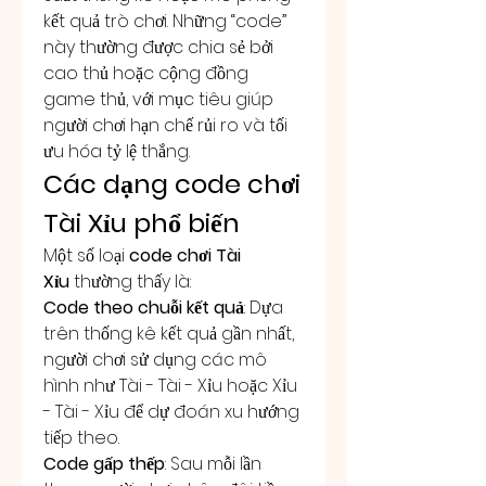
kết quả trò chơi. Những “code” 
này thường được chia sẻ bởi 
cao thủ hoặc cộng đồng 
game thủ, với mục tiêu giúp 
người chơi hạn chế rủi ro và tối 
ưu hóa tỷ lệ thắng.
Các dạng code chơi 
Tài Xỉu phổ biến
Một số loại 
code chơi Tài 
Xỉu
 thường thấy là:
Code theo chuỗi kết quả
: Dựa 
trên thống kê kết quả gần nhất, 
người chơi sử dụng các mô 
hình như Tài - Tài - Xỉu hoặc Xỉu 
- Tài - Xỉu để dự đoán xu hướng 
tiếp theo.
Code gấp thếp
: Sau mỗi lần 