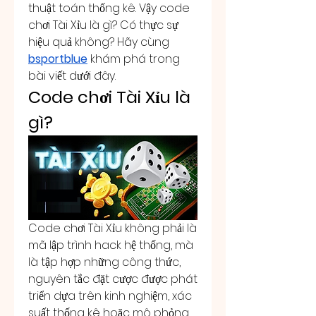
thuật toán thống kê. Vậy code 
chơi Tài Xỉu là gì? Có thực sự 
hiệu quả không? Hãy cùng 
bsportblue
 khám phá trong 
bài viết dưới đây.
Code chơi Tài Xỉu là 
gì?
Code chơi Tài Xỉu không phải là 
mã lập trình hack hệ thống, mà 
là tập hợp những công thức, 
nguyên tắc đặt cược được phát 
triển dựa trên kinh nghiệm, xác 
suất thống kê hoặc mô phỏng 