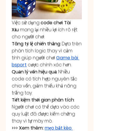
Việc sử dụng 
code chơi Tài 
Xỉu
 mang lại nhiều lợi ích rõ rệt 
cho người chơi:
Tăng tỷ lệ chiến thắng
: Dựa trên 
phân tích logic thay vì cảm 
tính giúp người chơi 
Game bài 
bsport
 cược chính xác hơn.
Quản lý vốn hiệu quả
: Nhiều 
code có tích hợp nguyên tắc 
chia vốn, giảm thiểu khả năng 
trắng tay.
Tiết kiệm thời gian phân tích
: 
Người chơi có thể dựa vào các 
quy luật đã được kiểm chứng 
thay vì tự mày mò.
>>> Xem thêm: 
mẹo bắt kèo 