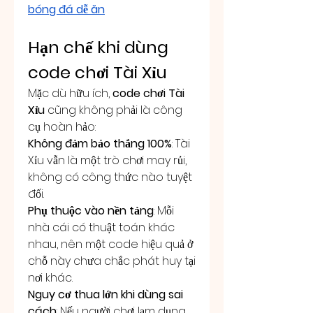
bóng đá dễ ăn
Hạn chế khi dùng 
code chơi Tài Xỉu
Mặc dù hữu ích, 
code chơi Tài 
Xỉu
 cũng không phải là công 
cụ hoàn hảo:
Không đảm bảo thắng 100%
: Tài 
Xỉu vẫn là một trò chơi may rủi, 
không có công thức nào tuyệt 
đối.
Phụ thuộc vào nền tảng
: Mỗi 
nhà cái có thuật toán khác 
nhau, nên một code hiệu quả ở 
chỗ này chưa chắc phát huy tại 
nơi khác.
Nguy cơ thua lớn khi dùng sai 
cách
: Nếu người chơi lạm dụng 