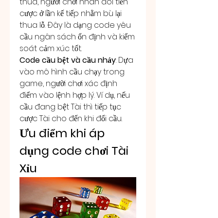
thua, người chơi nhân đôi tiền 
cược ở lần kế tiếp nhằm bù lại 
thua lỗ. Đây là dạng code yêu 
cầu ngân sách ổn định và kiểm 
soát cảm xúc tốt.
Code cầu bệt và cầu nhảy
: Dựa 
vào mô hình cầu chạy trong 
game, người chơi xác định 
điểm vào lệnh hợp lý. Ví dụ, nếu 
cầu đang bệt Tài thì tiếp tục 
cược Tài cho đến khi đổi cầu.
Ưu điểm khi áp 
dụng code chơi Tài 
Xỉu