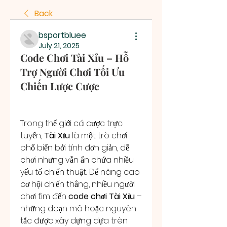
Back
bsportbluee
July 21, 2025
Code Chơi Tài Xỉu – Hỗ
Trợ Người Chơi Tối Ưu
Chiến Lược Cược
Trong thế giới cá cược trực 
tuyến, 
Tài Xỉu
 là một trò chơi 
phổ biến bởi tính đơn giản, dễ 
chơi nhưng vẫn ẩn chứa nhiều 
yếu tố chiến thuật. Để nâng cao 
cơ hội chiến thắng, nhiều người 
chơi tìm đến 
code chơi Tài Xỉu
 – 
những đoạn mã hoặc nguyên 
tắc được xây dựng dựa trên 