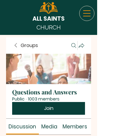
ALL SAINTS
CHURCH
Groups
Questions and Answers
Public
·
1003 members
Join
Discussion
Media
Members
About