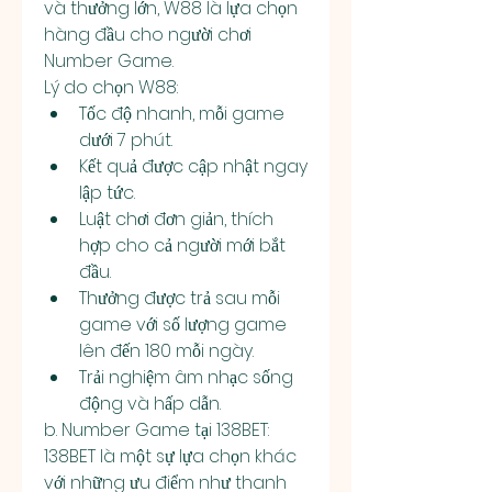
và thưởng lớn, W88 là lựa chọn 
hàng đầu cho người chơi 
Number Game.
Lý do chọn W88:
Tốc độ nhanh, mỗi game 
dưới 7 phút.
Kết quả được cập nhật ngay 
lập tức.
Luật chơi đơn giản, thích 
hợp cho cả người mới bắt 
đầu.
Thưởng được trả sau mỗi 
game với số lượng game 
lên đến 180 mỗi ngày.
Trải nghiệm âm nhạc sống 
động và hấp dẫn.
b. Number Game tại 138BET: 
138BET là một sự lựa chọn khác 
với những ưu điểm như thanh 