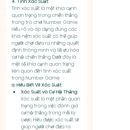
4. Tính Xác Suất:
Tính xác suất là một khía cạnh 
quan trọng trong chiến thắng 
trong trò chơi Number Game. 
Hiểu rõ và áp dụng đúng các 
khái niệm xác suất có thể giúp 
người chơi đưa ra những quyết 
định thông minh và tối ưu hóa 
cơ hội chiến thắng. Dưới đây là 
một số khía cạnh quan trọng 
liên quan đến tính xác suất 
trong Number Game:
a. Hiểu Biết Về Xác Suất:
Xác Suất và Cơ Hội Thắng:
Xác suất là một phần quan 
trọng trong việc đánh giá 
cơ hội thắng trong mỗi kỳ 
cược. Hiểu được xác suất sẽ 
giúp người chơi đưa ra 