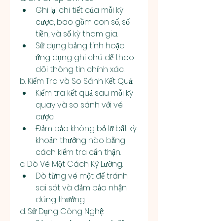
Ghi lại chi tiết của mỗi kỳ 
cược, bao gồm con số, số 
tiền, và số kỳ tham gia.
Sử dụng bảng tính hoặc 
ứng dụng ghi chú để theo 
dõi thông tin chính xác.
b. Kiểm Tra và So Sánh Kết Quả:
Kiểm tra kết quả sau mỗi kỳ 
quay và so sánh với vé 
cược.
Đảm bảo không bỏ lỡ bất kỳ 
khoản thưởng nào bằng 
cách kiểm tra cẩn thận.
c. Dò Vé Một Cách Kỹ Lưỡng:
Dò từng vé một để tránh 
sai sót và đảm bảo nhận 
đúng thưởng.
d. Sử Dụng Công Nghệ: