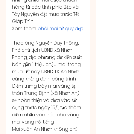
hàng từ các tỉnh phía Bắc và 
Tây Nguyên đặt mua trước Tết 
Giáp Thìn.
Xem thêm: 
phôi mai tứ quý đẹp
Theo ông Nguyễn Duy Thông, 
Phó chủ tịch UBND xã Nhơn 
Phong, địa phương dự kiến xuất 
bán gần 1 triệu chậu mai trong 
mùa Tết này. UBND TX. An Nhơn 
cũng khẳng định công trình 
Điểm trưng bày mai vàng tại 
thôn Trung Định (xã Nhơn An) 
sẽ hoàn thiện và đưa vào sử 
dụng trước ngày 15/1, tạo thêm 
điểm nhấn văn hóa cho vùng 
mai vàng nổi tiếng.
Mai xuân An Nhơn không chỉ 